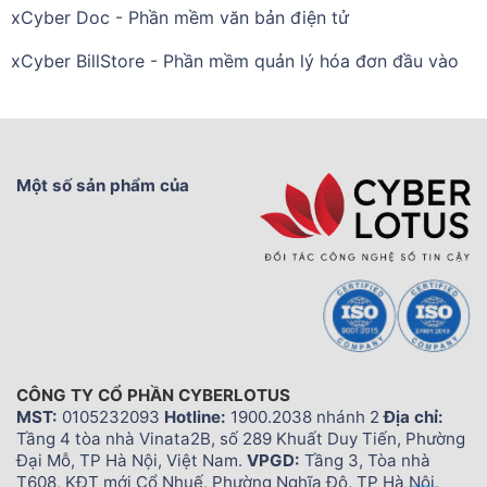
xCyber Doc - Phần mềm văn bản điện tử
xCyber BillStore - Phần mềm quản lý hóa đơn đầu vào
Một số sản phẩm của
CÔNG TY CỔ PHẦN CYBERLOTUS
MST:
0105232093
Hotline:
1900.2038 nhánh 2
Địa chỉ:
Tầng 4 tòa nhà Vinata2B, số 289 Khuất Duy Tiến, Phường
Đại Mỗ, TP Hà Nội, Việt Nam.
VPGD:
Tầng 3, Tòa nhà
T608, KĐT mới Cổ Nhuế, Phường Nghĩa Đô, TP Hà Nội,