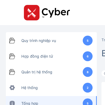
Skip
to
content
T
Quy trình nghiệp vụ
5
Hợp đồng điện tử
6
Quản trị hệ thống
8
Hệ thống
2
Tổng hợp
5