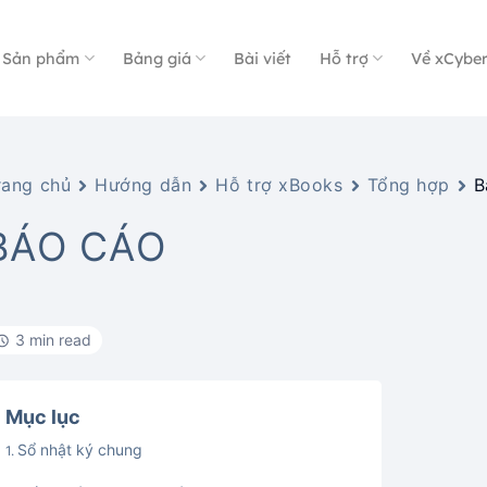
Sản phẩm
Bảng giá
Bài viết
Hỗ trợ
Về xCybe
rang chủ
Hướng dẫn
Hỗ trợ xBooks
Tổng hợp
B
BÁO CÁO
3 min read
Mục lục
Sổ nhật ký chung