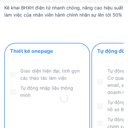
Kê khai BHXH điện tử nhanh chóng, nâng cao hiệu suất
làm việc của nhân viên hành chính nhân sự lên tới 50%
Thiết kế onepage
Thiết kế
Tự động đồn
onepage Thiết kế onepage
động đồng b
Giao diện hiện đại, tinh gọn
Tự động l
các thao tác làm việc
Cơ quan B
email, số
Tự động nhập liệu thông
doanh ng
minh
Tự động c
hồ sơ B
Tự động 
chính xá