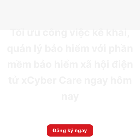
Tối ưu công việc kê khai,
quản lý bảo hiểm với phần
mềm bảo hiểm xã hội điện
tử xCyber Care ngay hôm
nay
Đăng ký ngay