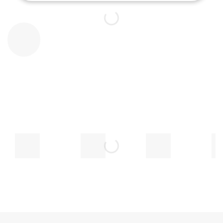
Ông Hồ Văn Nam
Gián Đốc - Công Ty Giải Pháp Khoa Học Công Nghệ
Việt Nam