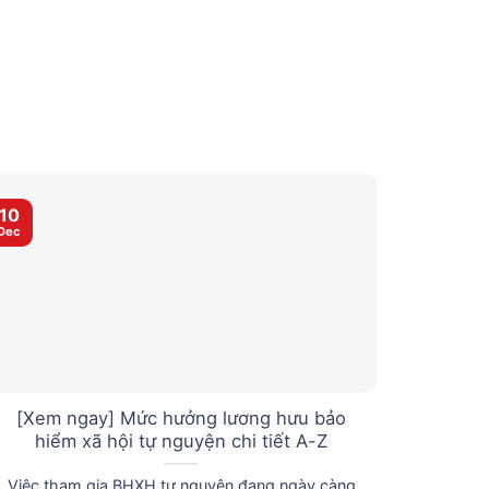
10
08
Dec
Dec
[Xem ngay] Mức hưởng lương hưu bảo
Tiền tr
hiểm xã hội tự nguyện chi tiết A-Z
Việc tham gia BHXH tự nguyện đang ngày càng
Tiền t