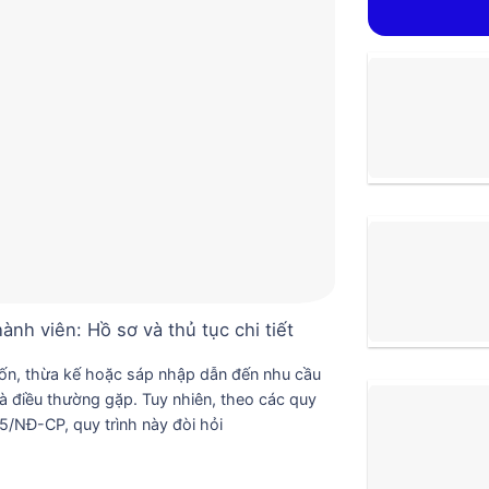
nh viên: Hồ sơ và thủ tục chi tiết
Hướng 
vốn, thừa kế hoặc sáp nhập dẫn đến nhu cầu
Mô hình công 
à điều thường gặp. Tuy nhiên, theo các quy
cá nhân và tổ
5/NĐ-CP, quy trình này đòi hỏi