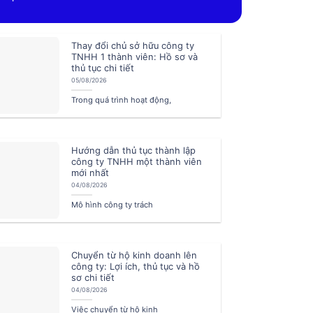
Thay đổi chủ sở hữu công ty
TNHH 1 thành viên: Hồ sơ và
thủ tục chi tiết
05/08/2026
Trong quá trình hoạt động,
Hướng dẫn thủ tục thành lập
công ty TNHH một thành viên
mới nhất
04/08/2026
Mô hình công ty trách
dẫn thủ tục thành lập công ty TNHH một thành viên mới
ty trách nhiệm hữu hạn một thành viên hiện đang là lựa chọn ưu ti
 chức khi bắt đầu khởi nghiệp. Với ưu điểm về sự độc lập trong qu
Chuyển từ hộ kinh doanh lên
công ty: Lợi ích, thủ tục và hồ
chế độ trách nhiệm hữu hạn trong phạm vi
sơ chi tiết
04/08/2026
Việc chuyển từ hộ kinh