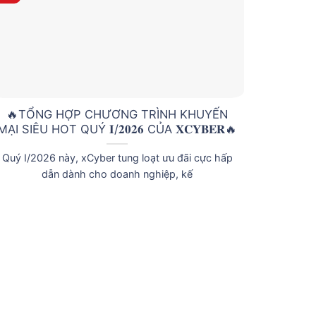
🔥TỔNG HỢP CHƯƠNG TRÌNH KHUYẾN
Khuyến
MẠI SIÊU HOT QUÝ 𝐈/𝟐𝟎𝟐𝟔 CỦA 𝐗𝐂𝐘𝐁𝐄𝐑🔥
Quý I/2026 này, xCyber tung loạt ưu đãi cực hấp
Đồng hà
dẫn dành cho doanh nghiệp, kế