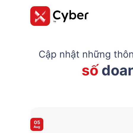
Skip
to
content
Cập nhật những thôn
số
doan
05
Aug