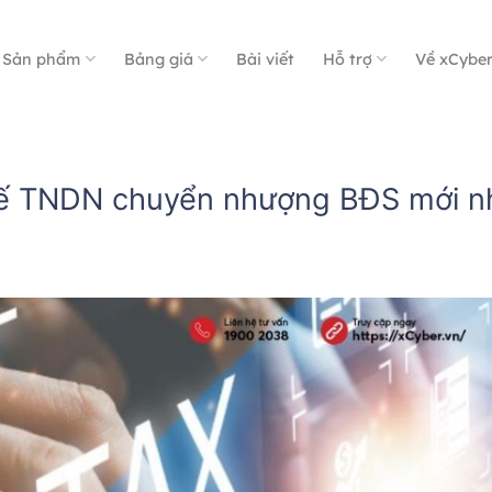
Sản phẩm
Bảng giá
Bài viết
Hỗ trợ
Về xCybe
uế TNDN chuyển nhượng BĐS mới n