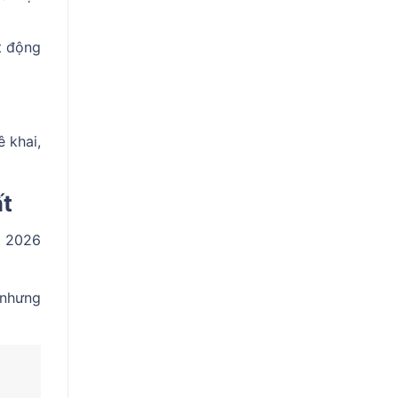
t động
 khai,
ất
m 2026
 nhưng