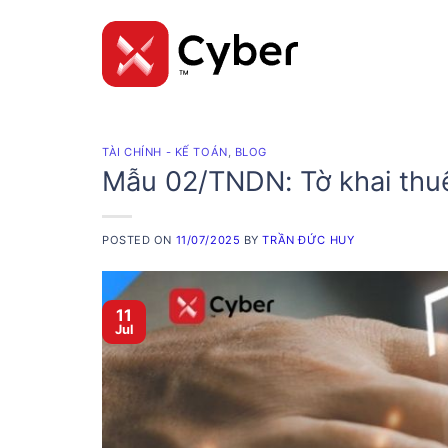
Skip
to
content
TÀI CHÍNH - KẾ TOÁN
,
BLOG
Mẫu 02/TNDN: Tờ khai th
POSTED ON
11/07/2025
BY
TRẦN ĐỨC HUY
11
Jul