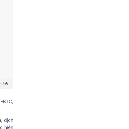
sinh
T-BTC,
, dịch
c hiện