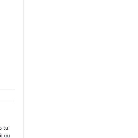
p tư
ối ưu