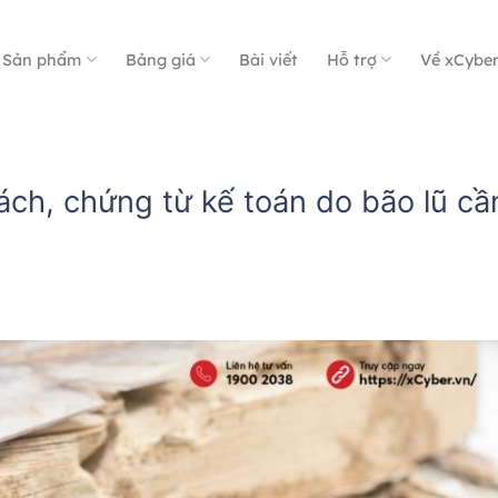
Sản phẩm
Bảng giá
Bài viết
Hỗ trợ
Về xCybe
ách, chứng từ kế toán do bão lũ cầ