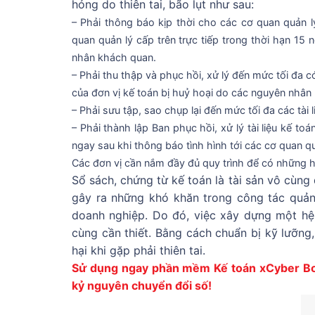
hỏng do thiên tai, bão lụt như sau:
– Phải thông báo kịp thời cho các cơ quan quản l
quan quản lý cấp trên trực tiếp trong thời hạn 15 
nhân khách quan.
– Phải thu thập và phục hồi, xử lý đến mức tối đa có
của đơn vị kế toán bị huỷ hoại do các nguyên nhân
– Phải sưu tập, sao chụp lại đến mức tối đa các tài l
– Phải thành lập Ban phục hồi, xử lý tài liệu kế toá
ngay sau khi thông báo tình hình tới các cơ quan qu
Các đơn vị cần nắm đầy đủ quy trình để có những h
Sổ sách, chứng từ kế toán là tài sản vô cùng
gây ra những khó khăn trong công tác quản
doanh nghiệp. Do đó, việc xây dựng một hệ 
cùng cần thiết. Bằng cách chuẩn bị kỹ lưỡng,
hại khi gặp phải thiên tai.
Sử dụng ngay phần mềm Kế toán xCyber Boo
kỷ nguyên chuyển đổi số!