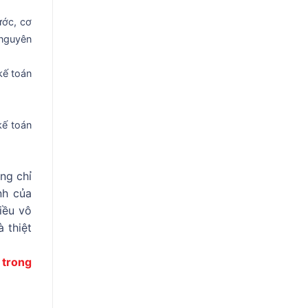
ước, cơ
 nguyên
 kế toán
kế toán
ng chỉ
nh của
iều vô
 thiệt
 trong