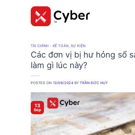
Skip
to
content
TÀI CHÍNH - KẾ TOÁN
,
SỰ KIỆN
Các đơn vị bị hư hỏng sổ s
làm gì lúc này?
POSTED ON
13/09/2024
BY
TRẦN ĐỨC HUY
13
Sep