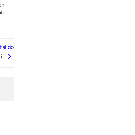
ôn
nh
hại do
ũ?