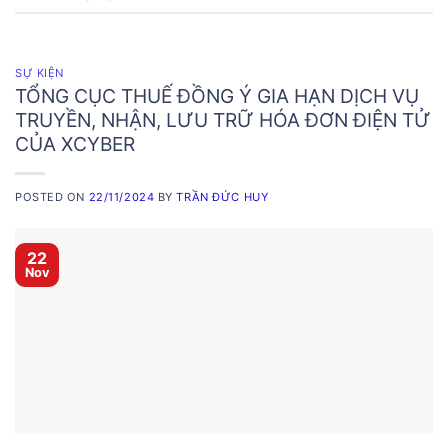
SỰ KIỆN
TỔNG CỤC THUẾ ĐỒNG Ý GIA HẠN DỊCH VỤ
TRUYỀN, NHẬN, LƯU TRỮ HÓA ĐƠN ĐIỆN TỬ
CỦA XCYBER
POSTED ON
22/11/2024
BY
TRẦN ĐỨC HUY
22
Nov