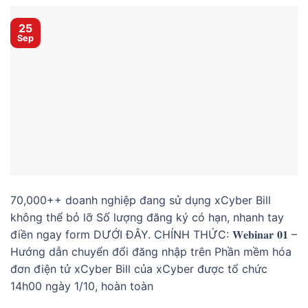
25
Sep
70,000++ doanh nghiệp đang sử dụng xCyber Bill
không thể bỏ lỡ Số lượng đăng ký có hạn, nhanh tay
điền ngay form DƯỚI ĐÂY. CHÍNH THỨC: 𝐖𝐞𝐛𝐢𝐧𝐚𝐫 𝟎𝟏 –
Hướng dẫn chuyển đổi đăng nhập trên Phần mềm hóa
đơn điện tử xCyber Bill của xCyber được tổ chức
14h00 ngày 1/10, hoàn toàn