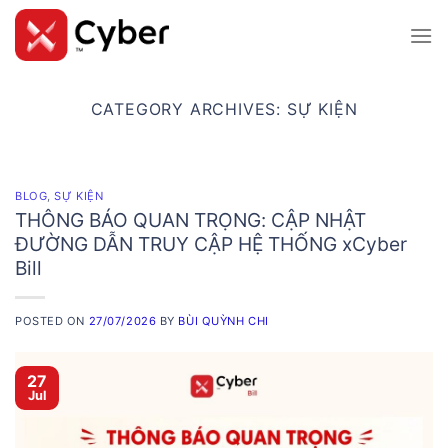
Skip
to
content
CATEGORY ARCHIVES:
SỰ KIỆN
BLOG
,
SỰ KIỆN
THÔNG BÁO QUAN TRỌNG: CẬP NHẬT
ĐƯỜNG DẪN TRUY CẬP HỆ THỐNG xCyber
Bill
POSTED ON
27/07/2026
BY
BÙI QUỲNH CHI
27
Jul