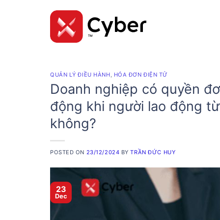
Skip
to
content
QUẢN LÝ ĐIỀU HÀNH
,
HÓA ĐƠN ĐIỆN TỬ
Doanh nghiệp có quyền đơ
động khi người lao động từ
không?
POSTED ON
23/12/2024
BY
TRẦN ĐỨC HUY
23
Dec