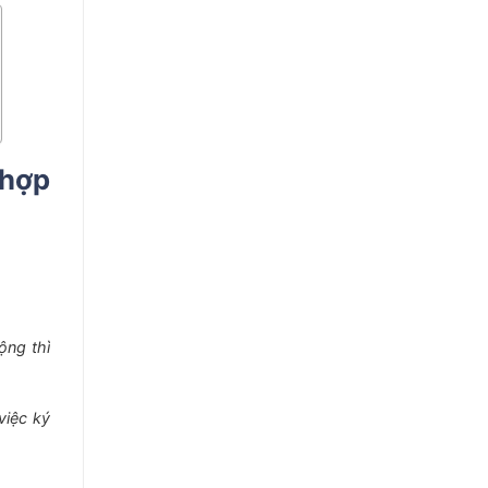
 hợp
ộng thì
việc ký