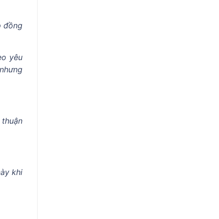
p đồng
eo yêu
 nhưng
 thuận
ày khi