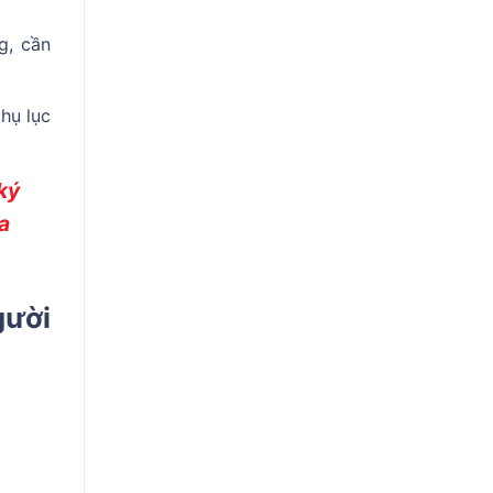
g, cần
hụ lục
ký
a
gười