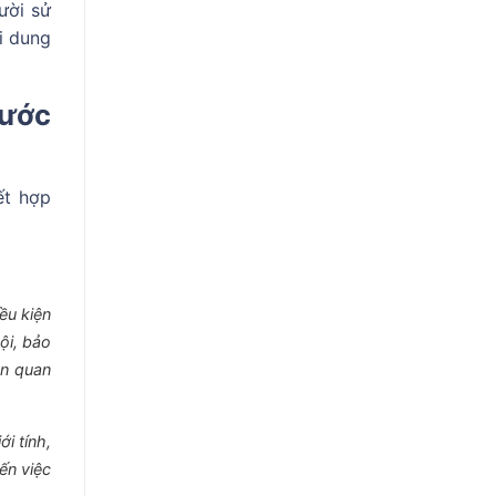
ười sử
i dung
rước
ết hợp
ều kiện
hội, bảo
ên quan
i tính,
ến việc