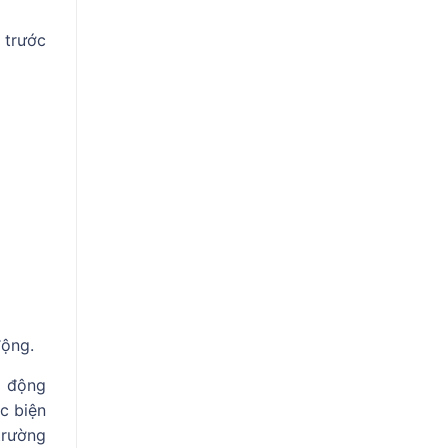
 trước
động.
o động
c biện
trường