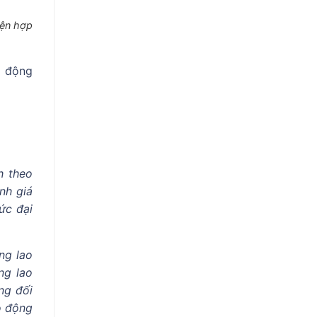
iện hợp
o động
h theo
nh giá
ức đại
ng lao
ng lao
ng đối
o động