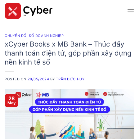
Skip
to
content
CHUYỂN ĐỔI SỐ DOANH NGHIỆP
xCyber Books x MB Bank – Thúc đẩy
thanh toán điện tử, góp phần xây dựng
nền kinh tế số
POSTED ON
28/05/2024
BY
TRẦN ĐỨC HUY
28
May