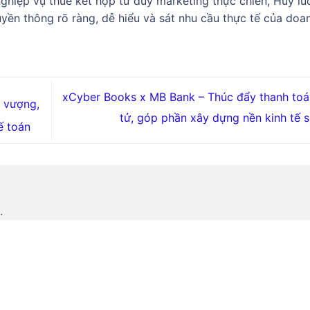
 nghiệp vụ thuế kết hợp tư duy marketing thực chiến, Huy lu
yền thông rõ ràng, dễ hiểu và sát nhu cầu thực tế của doa
xCyber Books x MB Bank – Thúc đẩy thanh toá
 vượng,
tử, góp phần xây dựng nền kinh tế 
ế toán
.