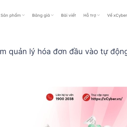
Sản phẩm
Bảng giá
Bài viết
Hỗ trợ
Về xCybe
ềm quản lý hóa đơn đầu vào tự độn