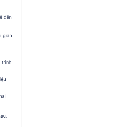
kể đến
̀i gian
trình
iệu
khai
hau.