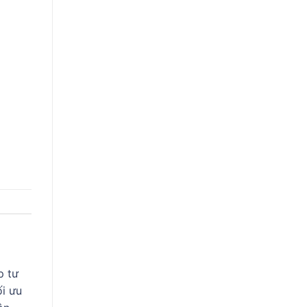
p tư
ối ưu