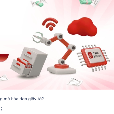
g mớ hóa đơn giấy tờ?
g?