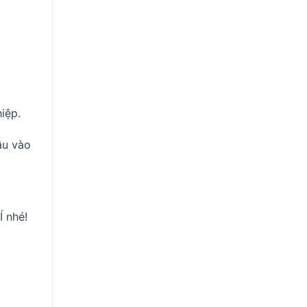
iệp.
̀u vào
Í nhé!