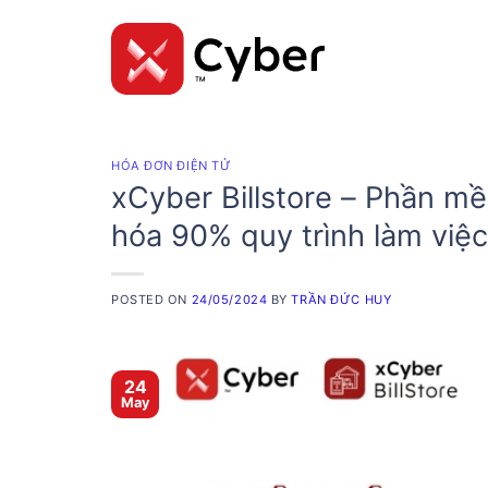
Skip
to
content
HÓA ĐƠN ĐIỆN TỬ
xCyber Billstore – Phần m
hóa 90% quy trình làm việc
POSTED ON
24/05/2024
BY
TRẦN ĐỨC HUY
24
May