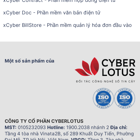
xCyber Doc - Phần mềm văn bản điện tử
xCyber BillStore - Phần mềm quản lý hóa đơn đầu vào
Một số sản phẩm của
CÔNG TY CỔ PHẦN CYBERLOTUS
MST:
0105232093
Hotline:
1900.2038 nhánh 2
Địa chỉ:
Tầng 4 tòa nhà Vinata2B, số 289 Khuất Duy Tiến, Phường
Đại Mỗ, TP Hà Nội, Việt Nam.
VPGD:
Tầng 3, Tòa nhà