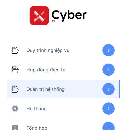
Skip
to
content
Quy trình nghiệp vụ
5
Hợp đồng điện tử
6
Quản trị hệ thống
8
Hệ thống
2
Tổng hợp
5