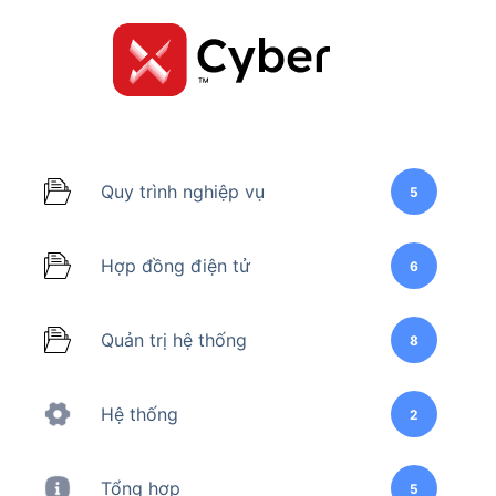
Skip
to
content
Quy trình nghiệp vụ
5
Hợp đồng điện tử
6
Quản trị hệ thống
8
Hệ thống
2
Tổng hợp
5