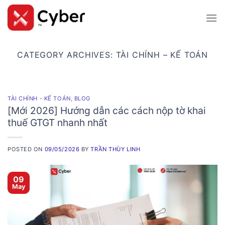
Skip
to
content
CATEGORY ARCHIVES:
TÀI CHÍNH – KẾ TOÁN
TÀI CHÍNH - KẾ TOÁN
,
BLOG
[Mới 2026] Hướng dẫn các cách nộp tờ khai
thuế GTGT nhanh nhất
POSTED ON
09/05/2026
BY
TRẦN THÙY LINH
09
May