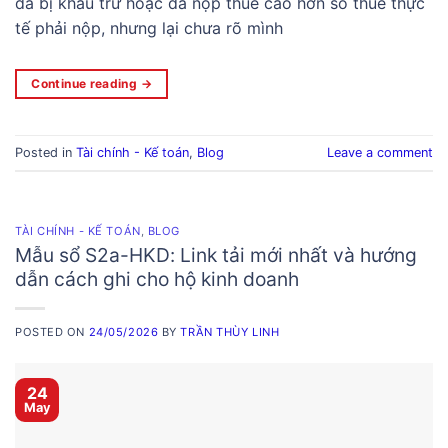
đã bị khấu trừ hoặc đã nộp thuế cao hơn số thuế thực
tế phải nộp, nhưng lại chưa rõ mình
Continue reading
→
Posted in
Tài chính - Kế toán
,
Blog
Leave a comment
TÀI CHÍNH - KẾ TOÁN
,
BLOG
Mẫu sổ S2a-HKD: Link tải mới nhất và hướng
dẫn cách ghi cho hộ kinh doanh
POSTED ON
24/05/2026
BY
TRẦN THÙY LINH
24
May