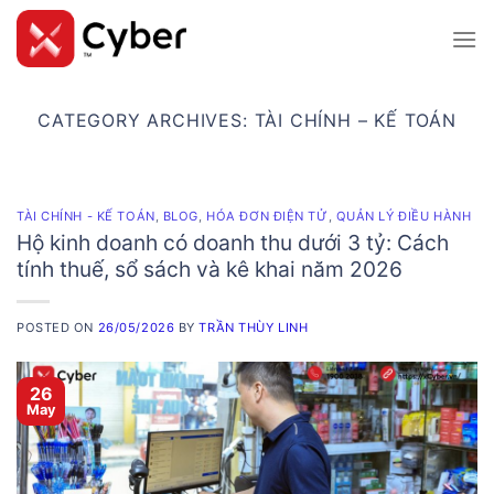
Skip
to
content
CATEGORY ARCHIVES:
TÀI CHÍNH – KẾ TOÁN
TÀI CHÍNH - KẾ TOÁN
,
BLOG
,
HÓA ĐƠN ĐIỆN TỬ
,
QUẢN LÝ ĐIỀU HÀNH
Hộ kinh doanh có doanh thu dưới 3 tỷ: Cách
tính thuế, sổ sách và kê khai năm 2026
POSTED ON
26/05/2026
BY
TRẦN THÙY LINH
26
May