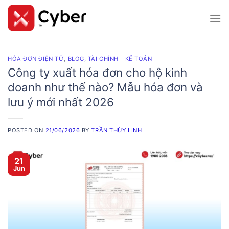
Skip
to
content
HÓA ĐƠN ĐIỆN TỬ
,
BLOG
,
TÀI CHÍNH - KẾ TOÁN
Công ty xuất hóa đơn cho hộ kinh
doanh như thế nào? Mẫu hóa đơn và
lưu ý mới nhất 2026
POSTED ON
21/06/2026
BY
TRẦN THÙY LINH
21
Jun