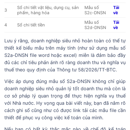
Sổ chi tiết vật liệu, dụng cụ, sản
Mẫu số
Tải
3
phẩm, hàng hóa
S2c-DNSN
về
Mẫu số
Tải
4
Sổ chi tiết tiền
S2d-DNSN
về
Lưu ý rằng, doanh nghiệp siêu nhỏ hoàn toàn có thể tự
thiết kế biểu mẫu trên máy tính (như sử dụng mẫu số
S2a-DNSN file word hoặc excel) miễn là đảm bảo đầy
đủ các chỉ tiêu phản ánh rõ ràng doanh thu và nghĩa vụ
thuế theo quy định của Thông tư 58/2026/TT-BTC.
Việc áp dụng đúng mẫu sổ S2a-DNSN không chỉ giúp
doanh nghiệp siêu nhỏ quản lý tốt doanh thu mà còn là
cơ sở pháp lý quan trọng để thực hiện nghĩa vụ thuế
với Nhà nước. Hy vọng qua bài viết này, bạn đã nắm rõ
cách ghi sổ cũng như có được link tải các mẫu file cần
thiết để phục vụ công việc kế toán của mình.
Nếu bạn có bất kỳ thắc mắc nào về chế độ kế toán