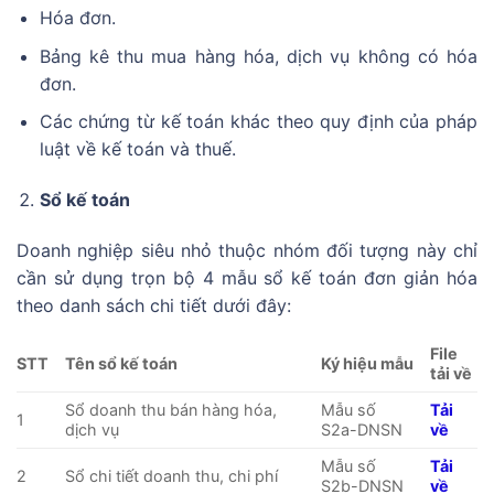
Hóa đơn.
Bảng kê thu mua hàng hóa, dịch vụ không có hóa
đơn.
Các chứng từ kế toán khác theo quy định của pháp
luật về kế toán và thuế.
Sổ kế toán
Doanh nghiệp siêu nhỏ thuộc nhóm đối tượng này chỉ
cần sử dụng trọn bộ 4 mẫu sổ kế toán đơn giản hóa
theo danh sách chi tiết dưới đây:
File
STT
Tên sổ kế toán
Ký hiệu mẫu
tải về
Sổ doanh thu bán hàng hóa,
Mẫu số
Tải
1
dịch vụ
S2a-DNSN
về
Mẫu số
Tải
2
Sổ chi tiết doanh thu, chi phí
S2b-DNSN
về