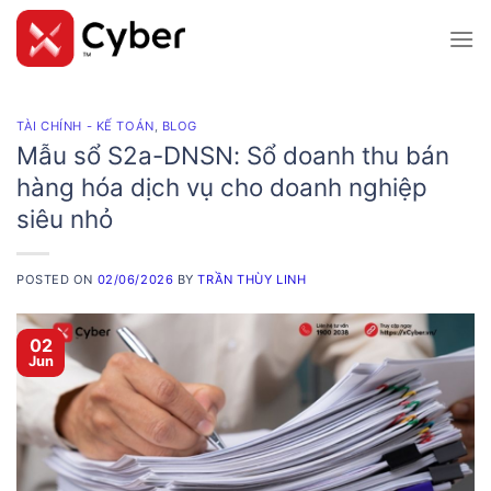
Skip
to
content
TÀI CHÍNH - KẾ TOÁN
,
BLOG
Mẫu sổ S2a-DNSN: Sổ doanh thu bán
hàng hóa dịch vụ cho doanh nghiệp
siêu nhỏ
POSTED ON
02/06/2026
BY
TRẦN THÙY LINH
02
Jun