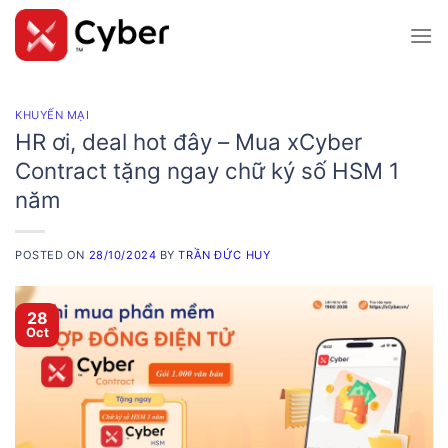
Skip
to
content
KHUYẾN MẠI
HR ơi, deal hot đây – Mua xCyber
Contract tặng ngay chữ ký số HSM 1
năm
POSTED ON
28/10/2024
BY
TRẦN ĐỨC HUY
28
Oct