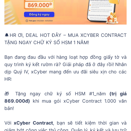
🔔HR ƠI, DEAL HOT ĐÂY – MUA XCYBER CONTRACT
TẶNG NGAY CHỮ KÝ SỐ HSM 1 NĂM!
Bạn đang đau đầu với hàng loạt hợp đồng giấy tờ và
quy trình ký kết rườm rà? Giải pháp đã ở đây rồi! Nhân
dịp Quý IV, xCyber mang đến ưu đãi siêu xịn cho các
HR:
🎁 Tặng ngay chữ ký số HSM
#1_năm
(trị giá
869.000đ)
khi mua gói xCyber Contract 1.000 văn
bản!
Với
xCyber Contract
, bạn sẽ tiết kiệm thời gian và
giảm bớt công việc thủ công. Quản lý, ký kết và lưu trữ