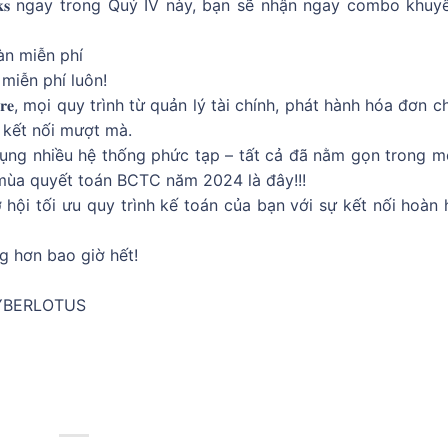
𝐨𝐨𝐤𝐬 ngay trong Quý IV này, bạn sẽ nhận ngay combo khuy
toàn miễn phí
𝐞 miễn phí luôn!
𝐛𝐞𝐫 𝐁𝐢𝐥𝐥𝐒𝐭𝐨𝐫𝐞, mọi quy trình từ quản lý tài chính, phát hành hóa đơ
 kết nối mượt mà.
dụng nhiều hệ thống phức tạp – tất cả đã nằm gọn trong m
 mùa quyết toán BCTC năm 2024 là đây!!!
hội tối ưu quy trình kế toán của bạn với sự kết nối hoàn 
àng hơn bao giờ hết!
YBERLOTUS