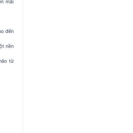
ến mãi
n cho đến
ột nền
hảo từ