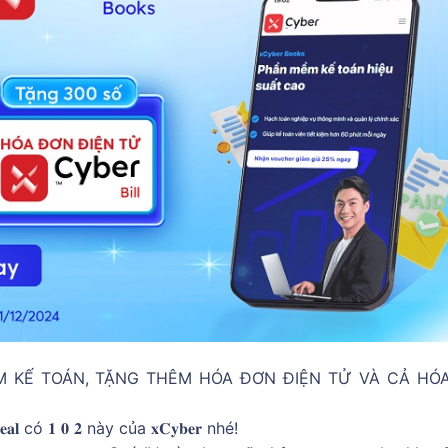
 MỀM KẾ TOÁN, TẶNG THÊM HÓA ĐƠN ĐIỆN TỬ VÀ CẢ HÓ
có 𝟏 𝟎 𝟐 này của 𝐱𝐂𝐲𝐛𝐞𝐫 nhé!