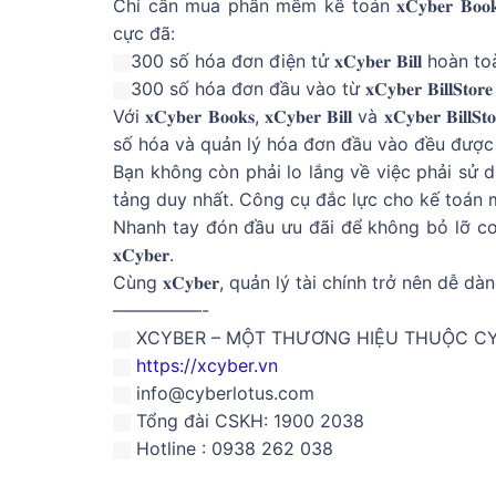
Chỉ cần mua phần mềm kế toán 𝐱𝐂𝐲𝐛𝐞𝐫 𝐁
cực đã:
300 số hóa đơn điện tử 𝐱𝐂𝐲𝐛𝐞𝐫 𝐁𝐢𝐥𝐥 hoàn 
300 số hóa đơn đầu vào từ 𝐱𝐂𝐲𝐛𝐞𝐫 𝐁𝐢𝐥𝐥𝐒𝐭𝐨
Với 𝐱𝐂𝐲𝐛𝐞𝐫 𝐁𝐨𝐨𝐤𝐬, 𝐱𝐂𝐲𝐛𝐞𝐫 𝐁𝐢𝐥𝐥 và 𝐱𝐂𝐲
số hóa và quản lý hóa đơn đầu vào đều được
Bạn không còn phải lo lắng về việc phải sử 
tảng duy nhất. Công cụ đắc lực cho kế toán
Nhanh tay đón đầu ưu đãi để không bỏ lỡ cơ 
𝐱𝐂𝐲𝐛𝐞𝐫.
Cùng 𝐱𝐂𝐲𝐛𝐞𝐫, quản lý tài chính trở nên dễ d
—————-
XCYBER – MỘT THƯƠNG HIỆU THUỘC C
https://xcyber.vn
info@cyberlotus.com
Tổng đài CSKH: 1900 2038
Hotline : 0938 262 038