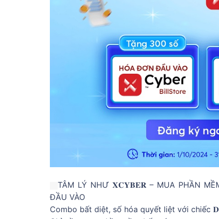
TÂM LÝ NHƯ 𝐗𝐂𝐘𝐁𝐄𝐑 – MUA PHẦN
ĐẦU VÀO
Combo bất diệt, số hóa quyết liệt với chiếc 𝐃𝐞𝐚𝐥 