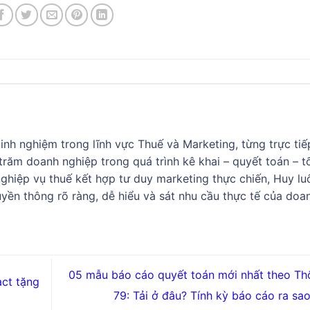
nh nghiệm trong lĩnh vực Thuế và Marketing, từng trực tiế
răm doanh nghiệp trong quá trình kê khai – quyết toán – t
 nghiệp vụ thuế kết hợp tư duy marketing thực chiến, Huy lu
yền thông rõ ràng, dễ hiểu và sát nhu cầu thực tế của doa
05 mẫu báo cáo quyết toán mới nhất theo Th
act tặng
79: Tải ở đâu? Tính kỳ báo cáo ra sa