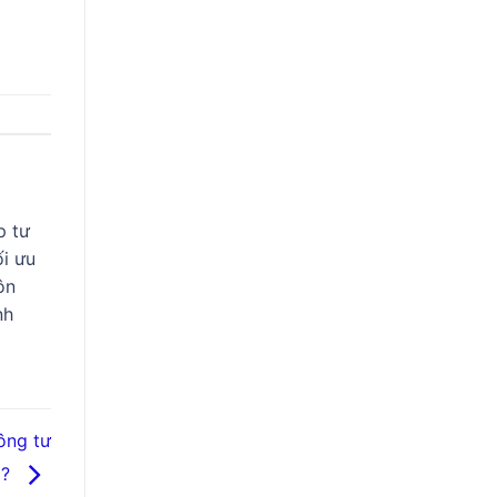
p tư
ối ưu
ôn
nh
ông tư
o?