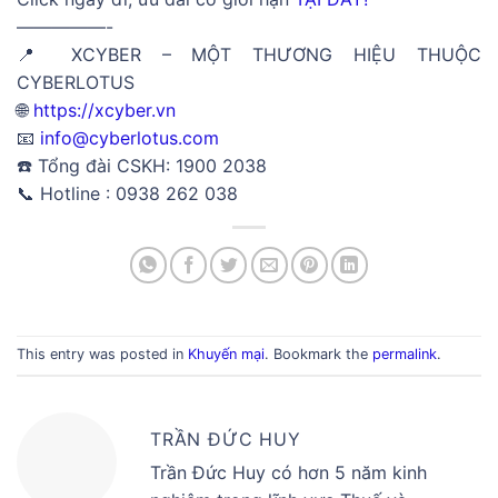
—————-
📍 XCYBER – MỘT THƯƠNG HIỆU THUỘC
CYBERLOTUS
🌐
https://xcyber.vn
📧
info@cyberlotus.com
☎️ Tổng đài CSKH: 1900 2038
📞 Hotline : 0938 262 038
This entry was posted in
Khuyến mại
. Bookmark the
permalink
.
TRẦN ĐỨC HUY
Trần Đức Huy có hơn 5 năm kinh