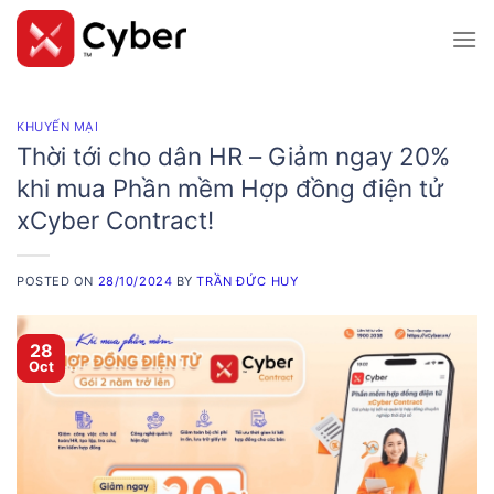
Skip
to
content
KHUYẾN MẠI
Thời tới cho dân HR – Giảm ngay 20%
khi mua Phần mềm Hợp đồng điện tử
xCyber Contract!
POSTED ON
28/10/2024
BY
TRẦN ĐỨC HUY
28
Oct