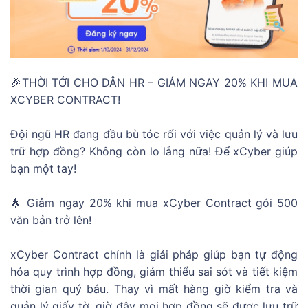
🎉THỜI TỚI CHO DÂN HR – GIẢM NGAY 20% KHI MUA
XCYBER CONTRACT!
Đội ngũ HR đang đầu bù tóc rối với việc quản lý và lưu
trữ hợp đồng? Không còn lo lắng nữa! Để xCyber giúp
bạn một tay!
🌟 Giảm ngay 20% khi mua xCyber Contract gói 500
văn bản trở lên!
xCyber Contract chính là giải pháp giúp bạn tự động
hóa quy trình hợp đồng, giảm thiểu sai sót và tiết kiệm
thời gian quý báu. Thay vì mất hàng giờ kiểm tra và
quản lý giấy tờ, giờ đây mọi hợp đồng sẽ được lưu trữ