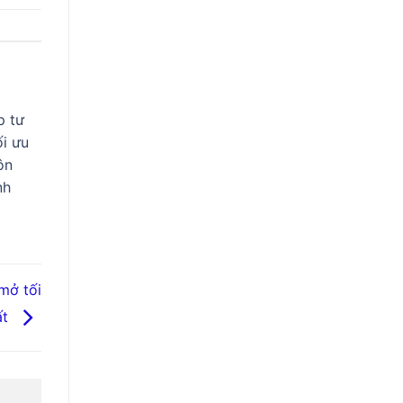
p tư
ối ưu
ôn
nh
mở tối
ất