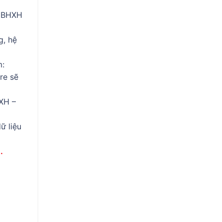
g BHXH
g, hệ
m:
re sẽ
HXH –
ữ liệu
.