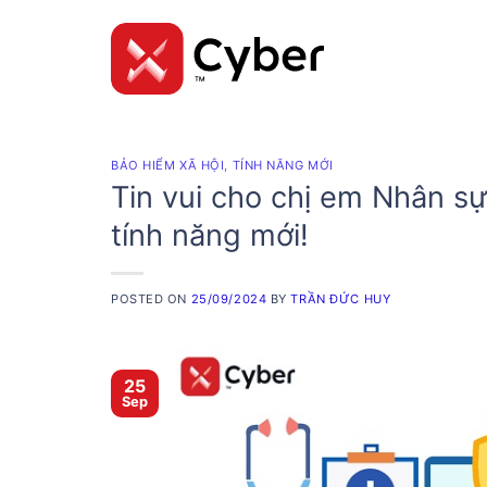
Skip
to
content
BẢO HIỂM XÃ HỘI
,
TÍNH NĂNG MỚI
Tin vui cho chị em Nhân s
tính năng mới!
POSTED ON
25/09/2024
BY
TRẦN ĐỨC HUY
25
Sep