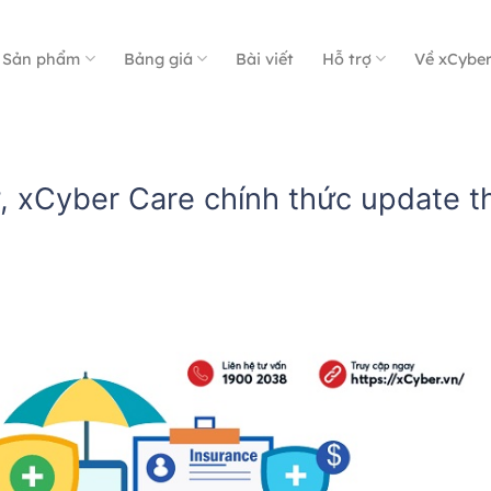
Sản phẩm
Bảng giá
Bài viết
Hỗ trợ
Về xCybe
ự, xCyber Care chính thức update 