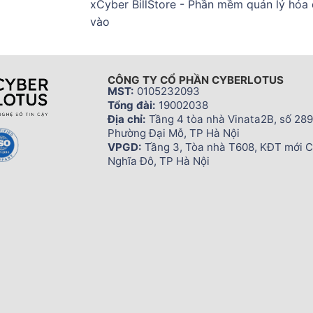
xCyber BillStore - Phần mềm quản lý hóa
vào
CÔNG TY CỔ PHẦN CYBERLOTUS
MST:
0105232093
Tổng đài:
19002038
Địa chỉ:
Tầng 4 tòa nhà Vinata2B, số 289
Phường Đại Mỗ, TP Hà Nội
VPGD:
Tầng 3, Tòa nhà T608, KĐT mới 
Nghĩa Đô, TP Hà Nội