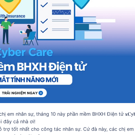
hị em nhân sự, tháng 10 này phần mềm BHXH Điện tử 𝐱𝐂𝐲𝐛
ồi đây cả nhà ơi!
 trợ tốt nhất cho công tác nhân sự. Cứ đà này, các chị em 