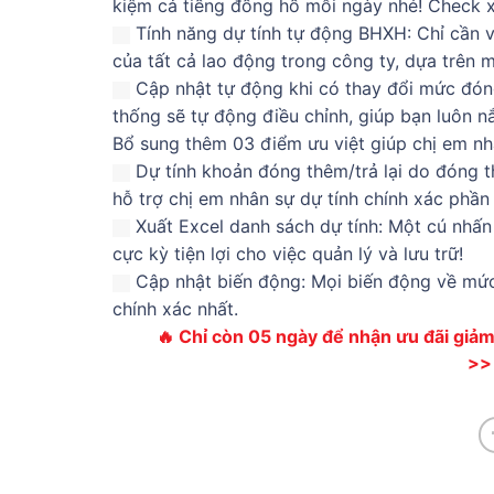
kiệm cả tiếng đồng hồ mỗi ngày nhé! Check 
Tính năng dự tính tự động BHXH: Chỉ cần v
của tất cả lao động trong công ty, dựa trên 
Cập nhật tự động khi có thay đổi mức đóng
thống sẽ tự động điều chỉnh, giúp bạn luôn nắ
Bổ sung thêm 03 điểm ưu việt giúp chị em nh
Dự tính khoản đóng thêm/trả lại do đóng t
hỗ trợ chị em nhân sự dự tính chính xác phầ
Xuất Excel danh sách dự tính: Một cú nhấn 
cực kỳ tiện lợi cho việc quản lý và lưu trữ!
Cập nhật biến động: Mọi biến động về mức
chính xác nhất.
🔥 Chỉ còn 05 ngày để nhận ưu đãi giả
>>