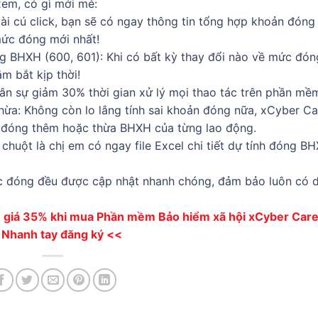
xem, có gì mới mẻ:
ài cú click, bạn sẽ có ngay thông tin tổng hợp khoản đón
mức đóng mới nhất!
 BHXH (600, 601): Khi có bất kỳ thay đổi nào về mức đón
m bắt kịp thời!
ân sự giảm 30% thời gian xử lý mọi thao tác trên phần mề
hừa: Không còn lo lắng tính sai khoản đóng nữa, xCyber Ca
n đóng thêm hoặc thừa BHXH của từng lao động.
chuột là chị em có ngay file Excel chi tiết dự tính đóng B
 đóng đều được cập nhật nhanh chóng, đảm bảo luôn có d
m giá 35% khi mua Phần mềm Bảo hiểm xã hội xCyber Care
 Nhanh tay đăng ký <<