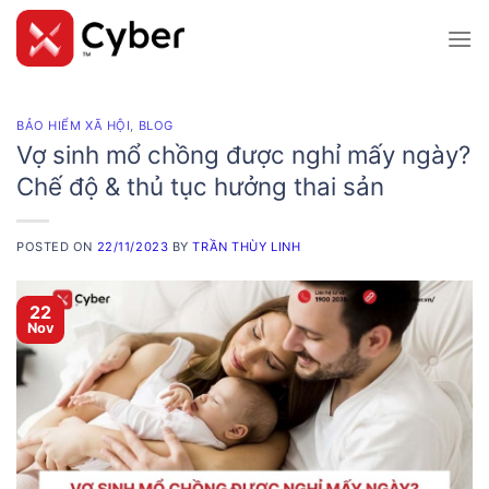
Skip
to
content
BẢO HIỂM XÃ HỘI
,
BLOG
Vợ sinh mổ chồng được nghỉ mấy ngày?
Chế độ & thủ tục hưởng thai sản
POSTED ON
22/11/2023
BY
TRẦN THÙY LINH
22
Nov