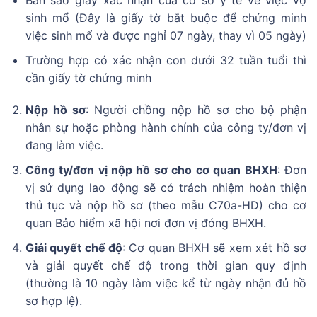
Bản sao giấy xác nhận của cơ sở y tế về việc vợ
sinh mổ (Đây là giấy tờ bắt buộc để chứng minh
việc sinh mổ và được nghỉ 07 ngày, thay vì 05 ngày)
Trường hợp có xác nhận con dưới 32 tuần tuổi thì
cần giấy tờ chứng minh
Nộp hồ sơ
: Người chồng nộp hồ sơ cho bộ phận
nhân sự hoặc phòng hành chính của công ty/đơn vị
đang làm việc.
Công ty/đơn vị nộp hồ sơ cho cơ quan BHXH
: Đơn
vị sử dụng lao động sẽ có trách nhiệm hoàn thiện
thủ tục và nộp hồ sơ (theo mẫu C70a-HD) cho cơ
quan Bảo hiểm xã hội nơi đơn vị đóng BHXH.
Giải quyết chế độ
: Cơ quan BHXH sẽ xem xét hồ sơ
và giải quyết chế độ trong thời gian quy định
(thường là 10 ngày làm việc kể từ ngày nhận đủ hồ
sơ hợp lệ).