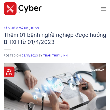
Skip
to
content
BẢO HIỂM XÃ HỘI
,
BLOG
Thêm 01 bệnh nghề nghiệp được hưởng
BHXH từ 01/4/2023
POSTED ON
23/11/2023
BY
TRẦN THÙY LINH
23
Nov