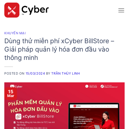
Skip
to
content
KHUYẾN MẠI
Dùng thử miễn phí xCyber BillStore –
Giải pháp quản lý hóa đơn đầu vào
thông minh
POSTED ON
15/03/2024
BY
TRẦN THÙY LINH
15
Mar