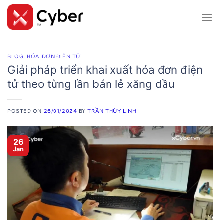
Skip
to
content
BLOG
,
HÓA ĐƠN ĐIỆN TỬ
Giải pháp triển khai xuất hóa đơn điện
tử theo từng lần bán lẻ xăng dầu
POSTED ON
26/01/2024
BY
TRẦN THÙY LINH
26
Jan