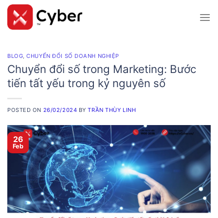
Skip
to
content
BLOG
,
CHUYỂN ĐỔI SỐ DOANH NGHIỆP
Chuyển đổi số trong Marketing: Bước
tiến tất yếu trong kỷ nguyên số
POSTED ON
26/02/2024
BY
TRẦN THÙY LINH
26
Feb