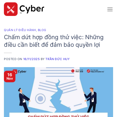
Skip
to
content
QUẢN LÝ ĐIỀU HÀNH
,
BLOG
Chấm dứt hợp đồng thử việc: Những
điều cần biết để đảm bảo quyền lợi
POSTED ON
16/11/2025
BY
TRẦN ĐỨC HUY
16
Nov