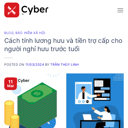
Skip
to
content
BLOG
,
BẢO HIỂM XÃ HỘI
Cách tính lương hưu và tiền trợ cấp cho
người nghỉ hưu trước tuổi
POSTED ON
11/03/2024
BY
TRẦN THÙY LINH
11
Mar