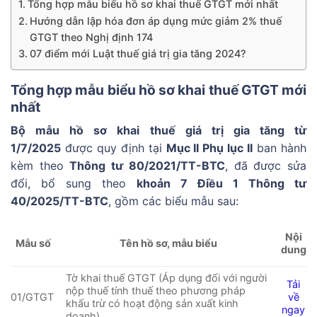
Tổng hợp mẫu biểu hồ sơ khai thuế GTGT mới nhất
Hướng dẫn lập hóa đơn áp dụng mức giảm 2% thuế
GTGT theo Nghị định 174
07 điểm mới Luật thuế giá trị gia tăng 2024?
Tổng hợp mẫu biểu hồ sơ khai thuế GTGT mới
nhất
Bộ mẫu hồ sơ khai thuế giá trị gia tăng từ
1/7/2025
được quy định tại
Mục II Phụ lục II
ban hành
kèm theo
Thông tư 80/2021/TT-BTC
, đã được sửa
đổi, bổ sung theo
khoản 7 Điều 1 Thông tư
40/2025/TT-BTC
, gồm các biểu mẫu sau:
Nội
Tên hồ sơ, mẫu biểu
Mẫu số
dung
Tờ khai thuế GTGT (Áp dụng đối với người
Tải
nộp thuế tính thuế theo phương pháp
01/GTGT
về
khấu trừ có hoạt động sản xuất kinh
ngay
doanh)