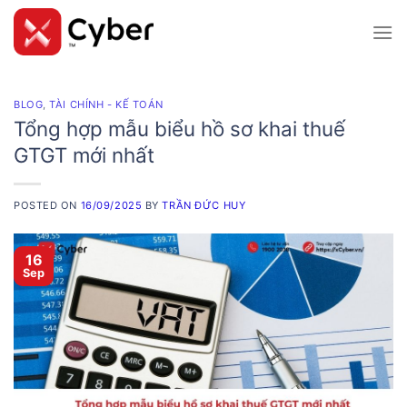
Skip
to
content
BLOG
,
TÀI CHÍNH - KẾ TOÁN
Tổng hợp mẫu biểu hồ sơ khai thuế
GTGT mới nhất
POSTED ON
16/09/2025
BY
TRẦN ĐỨC HUY
16
Sep