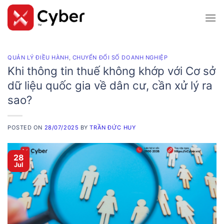
Skip
to
content
QUẢN LÝ ĐIỀU HÀNH
,
CHUYỂN ĐỔI SỐ DOANH NGHIỆP
Khi thông tin thuế không khớp với Cơ sở
dữ liệu quốc gia về dân cư, cần xử lý ra
sao?
POSTED ON
28/07/2025
BY
TRẦN ĐỨC HUY
28
Jul