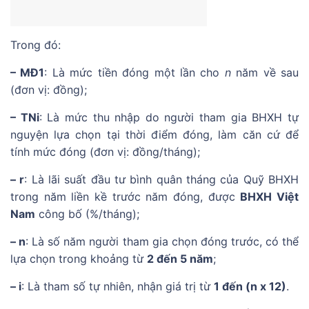
Trong đó:
– MĐ1
: Là mức tiền đóng một lần cho
n
năm về sau
(đơn vị: đồng);
– TNi
: Là mức thu nhập do người tham gia BHXH tự
nguyện lựa chọn tại thời điểm đóng, làm căn cứ để
tính mức đóng (đơn vị: đồng/tháng);
– r
: Là lãi suất đầu tư bình quân tháng của Quỹ BHXH
trong năm liền kề trước năm đóng, được
BHXH Việt
Nam
công bố (%/tháng);
– n
: Là số năm người tham gia chọn đóng trước, có thể
lựa chọn trong khoảng từ
2 đến 5 năm
;
– i
: Là tham số tự nhiên, nhận giá trị từ
1 đến (n x 12)
.