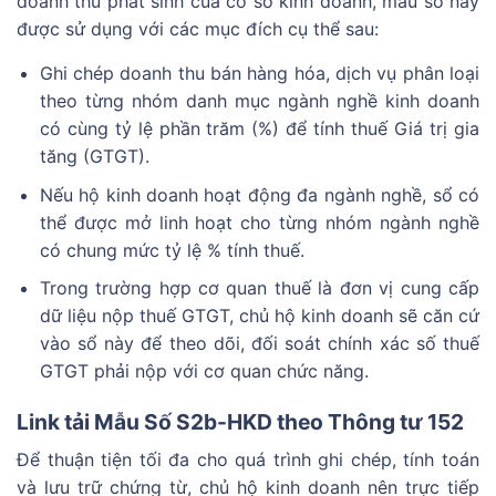
doanh thu phát sinh của cơ sở kinh doanh, mẫu sổ này
được sử dụng với các mục đích cụ thể sau:
Ghi chép doanh thu bán hàng hóa, dịch vụ phân loại
theo từng nhóm danh mục ngành nghề kinh doanh
có cùng tỷ lệ phần trăm (%) để tính thuế Giá trị gia
tăng (GTGT).
Nếu hộ kinh doanh hoạt động đa ngành nghề, sổ có
thể được mở linh hoạt cho từng nhóm ngành nghề
có chung mức tỷ lệ % tính thuế.
Trong trường hợp cơ quan thuế là đơn vị cung cấp
dữ liệu nộp thuế GTGT, chủ hộ kinh doanh sẽ căn cứ
vào sổ này để theo dõi, đối soát chính xác số thuế
GTGT phải nộp với cơ quan chức năng.
Link tải Mẫu Số S2b-HKD theo Thông tư 152
Để thuận tiện tối đa cho quá trình ghi chép, tính toán
và lưu trữ chứng từ, chủ hộ kinh doanh nên trực tiếp