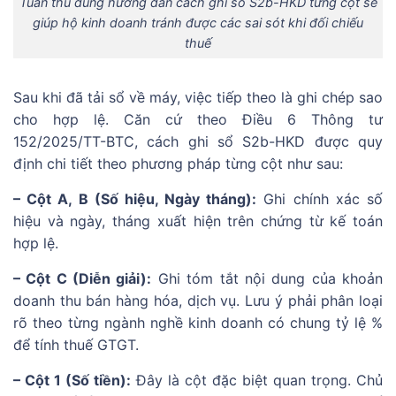
Tuân thủ đúng hướng dẫn cách ghi sổ S2b-HKD từng cột sẽ
giúp hộ kinh doanh tránh được các sai sót khi đối chiếu
thuế
Sau khi đã tải sổ về máy, việc tiếp theo là ghi chép sao
cho hợp lệ. Căn cứ theo Điều 6 Thông tư
152/2025/TT-BTC, cách ghi sổ S2b-HKD được quy
định chi tiết theo phương pháp từng cột như sau:
– Cột A, B (Số hiệu, Ngày tháng):
Ghi chính xác số
hiệu và ngày, tháng xuất hiện trên chứng từ kế toán
hợp lệ.
– Cột C (Diễn giải):
Ghi tóm tắt nội dung của khoản
doanh thu bán hàng hóa, dịch vụ. Lưu ý phải phân loại
rõ theo từng ngành nghề kinh doanh có chung tỷ lệ %
để tính thuế GTGT.
– Cột 1 (Số tiền):
Đây là cột đặc biệt quan trọng. Chủ