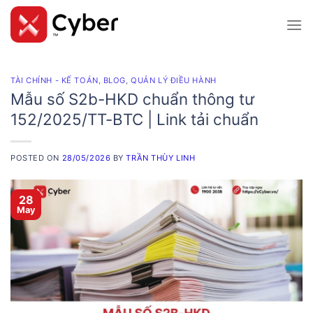
Skip
to
content
TÀI CHÍNH - KẾ TOÁN
,
BLOG
,
QUẢN LÝ ĐIỀU HÀNH
Mẫu số S2b-HKD chuẩn thông tư
152/2025/TT-BTC | Link tải chuẩn
POSTED ON
28/05/2026
BY
TRẦN THÙY LINH
28
May