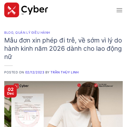
Skip
to
content
BLOG
,
QUẢN LÝ ĐIỀU HÀNH
Mẫu đơn xin phép đi trễ, về sớm vì lý do
hành kinh năm 2026 dành cho lao động
nữ
POSTED ON
02/12/2023
BY
TRẦN THÙY LINH
02
Dec