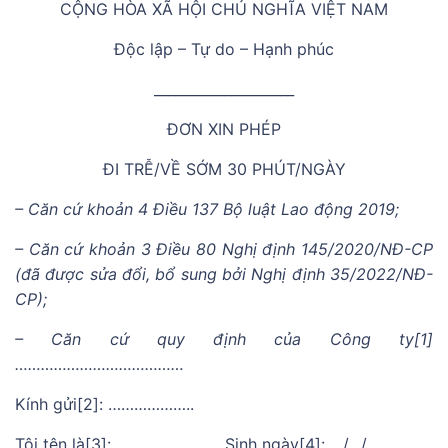
CỘNG HÒA XÃ HỘI CHỦ NGHĨA VIỆT NAM
Độc lập – Tự do – Hạnh phúc
____________________
ĐƠN XIN PHÉP
ĐI TRỄ/VỀ SỚM 30 PHÚT/NGÀY
– Căn cứ khoản 4 Điều 137 Bộ luật Lao động 2019;
– Căn cứ khoản 3 Điều 80 Nghị định 145/2020/NĐ-CP
(đã được sửa đổi, bổ sung bởi Nghị định 35/2022/NĐ-
CP);
– Căn cứ quy định của Công ty[1]
…………………………………
Kính gửi[2]: ………………..
Tôi tên là[3]: …………………… Sinh ngày[4]: …/…/…