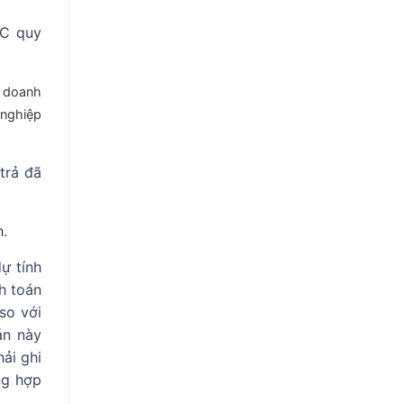
TC quy
 doanh
 nghiệp
trả đã
h.
ự tính
nh toán
so với
án này
ải ghi
ng hợp