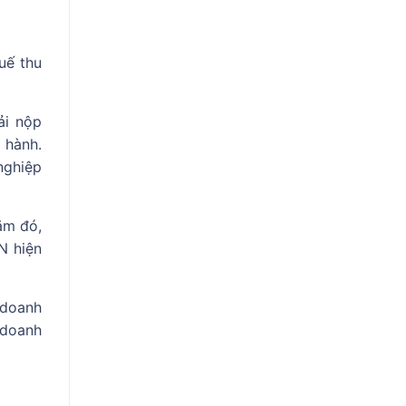
uế thu
ải nộp
 hành.
nghiệp
ăm đó,
N hiện
 doanh
 doanh