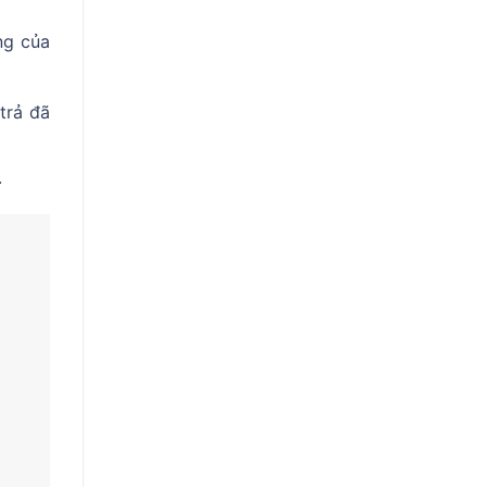
ng của
trả đã
.