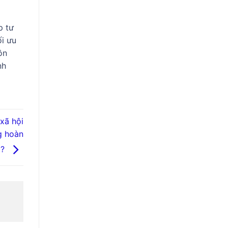
p tư
ối ưu
ôn
nh
xã hội
g hoàn
g?