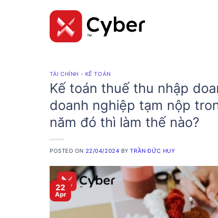
Skip
to
content
TÀI CHÍNH - KẾ TOÁN
Kế toán thuế thu nhập doa
doanh nghiệp tạm nộp tron
năm đó thì làm thế nào?
POSTED ON
22/04/2024
BY
TRẦN ĐỨC HUY
22
Apr