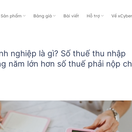
Sản phẩm
Bảng giá
Bài viết
Hỗ trợ
Về xCybe
nh nghiệp là gì? Số thuế thu nhập
g năm lớn hơn số thuế phải nộp c