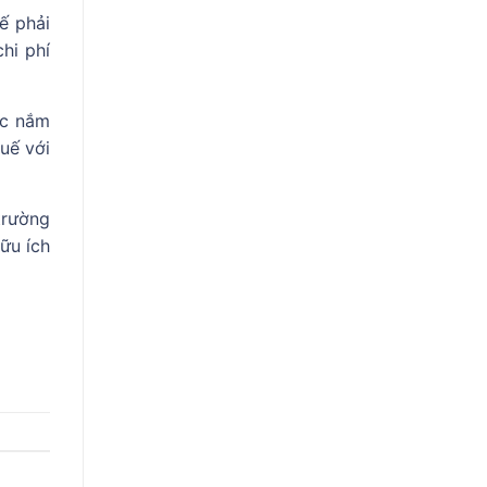
ế phải
hi phí
ệc nắm
uế với
trường
ữu ích