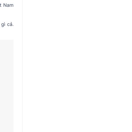
ệt Nam
gì cả.