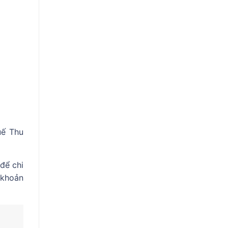
uế Thu
để chi
 khoản