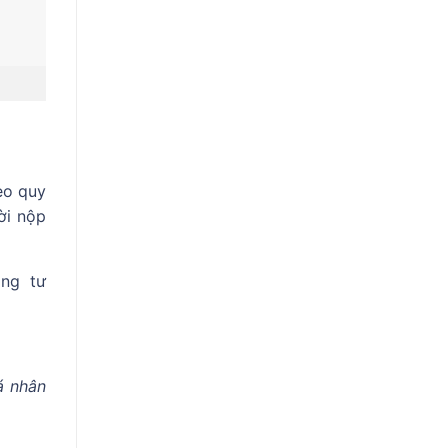
eo quy
ời nộp
ông tư
á nhân