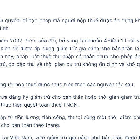
 là quyền lợi hợp pháp mà người nộp thuế được áp dụng kh
định.
ăm 2007, được sửa đổi, bổ sung tại khoản 4 Điều 1 Luật s
kiện để được áp dụng giảm trừ gia cảnh cho bản thân là
iện nay, pháp luật thuế thu nhập cá nhân chưa cho phép á
rú, do đặc thù về thời gian cư trú không ổn định và khó q
 người nộp thuế được thực hiện theo các nguyên tắc sau:
hưa đăng ký giảm trừ cho bản thân hoặc thời gian giảm tr
i thực hiện quyết toán thuế TNCN.
p từ tiền lương, tiền công, thì tại cùng một thời điểm ch
 cho bản thân theo tháng.
 tại Việt Nam, việc giảm trừ gia cảnh cho bản thân được t