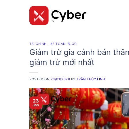
Skip
to
content
TÀI CHÍNH - KẾ TOÁN
,
BLOG
Giảm trừ gia cảnh bản thâ
giảm trừ mới nhất
POSTED ON
23/01/2026
BY
TRẦN THÙY LINH
23
Jan