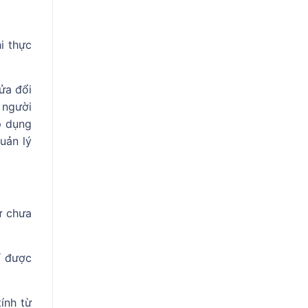
i thực
ửa đổi
 người
p dụng
uản lý
ừ chưa
ỉ được
ính từ