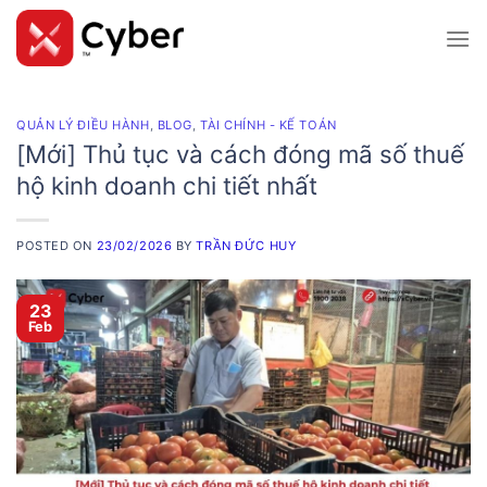
Skip
to
content
QUẢN LÝ ĐIỀU HÀNH
,
BLOG
,
TÀI CHÍNH - KẾ TOÁN
[Mới] Thủ tục và cách đóng mã số thuế
hộ kinh doanh chi tiết nhất
POSTED ON
23/02/2026
BY
TRẦN ĐỨC HUY
23
Feb