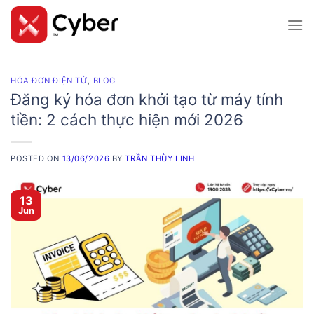
Skip
to
content
HÓA ĐƠN ĐIỆN TỬ
,
BLOG
Đăng ký hóa đơn khởi tạo từ máy tính
tiền: 2 cách thực hiện mới 2026
POSTED ON
13/06/2026
BY
TRẦN THÙY LINH
13
Jun