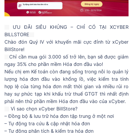
ƯU ĐÃI SIÊU KHỦNG – CHỈ CÓ TẠI XCYBER
BILLSTORE
Chào đón Quý IV với khuyến mãi cực đỉnh từ xCyber
BillStore!
Chỉ cần mua gói 3.000 số trở lên, bạn sẽ được giảm
ngay 35% cho phần mềm Hóa đơn đầu vào!
Nếu chị em Kế toán còn đang sống trong nỗi lo quản lý
lượng hóa đơn đầu vào khổng lồ, việc kiểm tra tính
hợp lệ của từng hóa đơn mất thời gian và nhiều rủi ro
hay sự phức tạp khi khấu trừ thuế GTGT thì nhất định
phải nên thử phần mềm Hóa đơn đầu vào của xCyber.
Vì sao chọn xCyber BillStore?
– Đồng bộ & lưu trữ hóa đơn tập trung ở một nơi
– Tự động tra cứu & cập nhật hóa đơn
– Tự động phân tích & kiểm tra hóa đơn