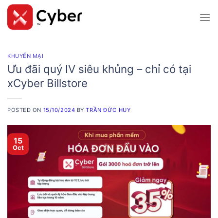
Skip
to
content
KHUYẾN MẠI
Ưu đãi quý IV siêu khủng – chỉ có tại
xCyber Billstore
POSTED ON
15/10/2024
BY
TRẦN ĐỨC HUY
15
Oct