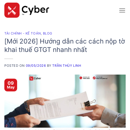
Skip
to
content
TÀI CHÍNH - KẾ TOÁN
,
BLOG
[Mới 2026] Hướng dẫn các cách nộp tờ
khai thuế GTGT nhanh nhất
POSTED ON
09/05/2026
BY
TRẦN THÙY LINH
09
May