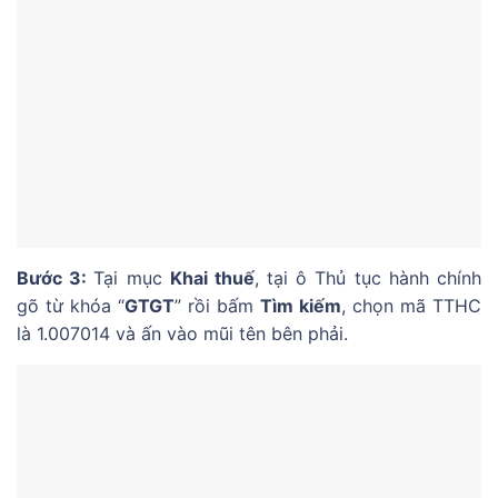
Bước 3:
Tại mục
Khai thuế
, tại ô Thủ tục hành chính
gõ từ khóa “
GTGT
” rồi bấm
Tìm kiếm
, chọn mã TTHC
là 1.007014 và ấn vào mũi tên bên phải.