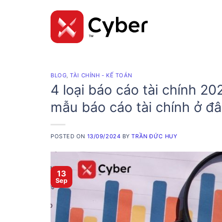
Skip
to
content
BLOG
,
TÀI CHÍNH - KẾ TOÁN
4 loại báo cáo tài chính 20
mẫu báo cáo tài chính ở đ
POSTED ON
13/09/2024
BY
TRẦN ĐỨC HUY
13
Sep