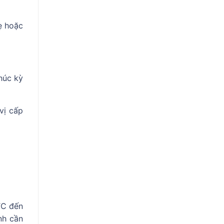
ẹ hoặc
húc kỳ
vị cấp
TC đến
nh cần