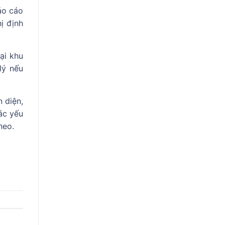
áo cáo
ị định
ại khu
lý nếu
 diện,
các yếu
heo.