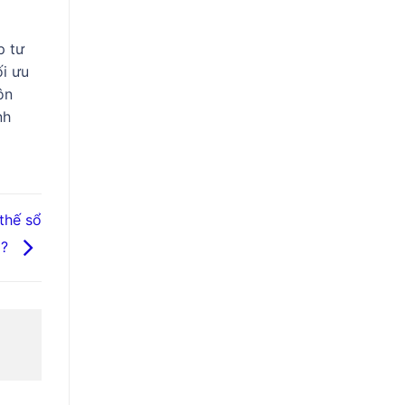
p tư
ối ưu
ôn
nh
thế sổ
o?