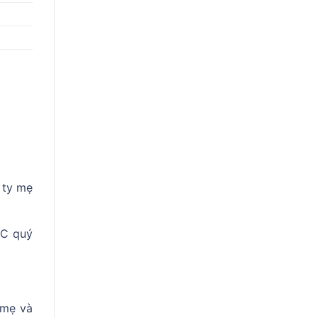
 ty mẹ
TC quý
 mẹ và