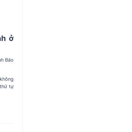
nh ở
nh Báo
 không
thứ tự