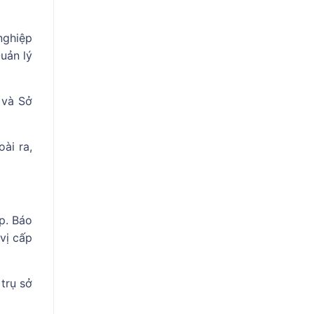
nghiệp
uản lý
 và Sở
ài ra,
p. Báo
vị cấp
trụ sở