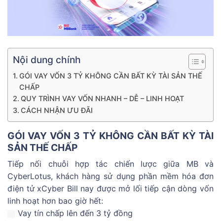
Nội dung chính
GÓI VAY VỐN 3 TỶ KHÔNG CẦN BẤT KỲ TÀI SẢN THẾ
CHẤP
QUY TRÌNH VAY VỐN NHANH – DỄ – LINH HOẠT
CÁCH NHẬN ƯU ĐÃI
GÓI VAY VỐN 3 TỶ KHÔNG CẦN BẤT KỲ TÀI
SẢN THẾ CHẤP
Tiếp nối chuỗi hợp tác chiến lược giữa MB và
CyberLotus, khách hàng sử dụng phần mềm hóa đơn
điện tử xCyber Bill nay được mở lối tiếp cận dòng vốn
linh hoạt hơn bao giờ hết:
Vay tín chấp lên đến 3 tỷ đồng