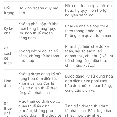
Hộ kinh doanh quy mô lớn
Đối
Hộ kinh doanh quy mô
hoặc hộ quy mô nhỏ tự
tượng
nhỏ
nguyện đăng ký
Không phải nộp tờ khai
Phải kê khai và nộp thuế
Kỳ kê
thuế hằng tháng/quý.
theo tháng hoặc quý.
khai
Chỉ nộp thuế khoán
Không cần quyết toán năm
hằng năm
Phải thực hiện chế độ kế
Sổ
Không bắt buộc lập sổ
toán, lập sổ sách (sổ
sách
sách, chứng từ kế toán
doanh thu, chi phí…) và lưu
kế
phức tạp
trữ chứng từ (phiếu thu,
toán
chi, nhập, xuất…)
Không được đăng ký sử
Được đăng ký sử dụng hóa
dụng hóa đơn điện tử.
Hóa
đơn điện tử và phải xuất
Phải mua hóa đơn lẻ
đơn
hóa đơn mỗi khi bán hàng,
của cơ quan thuế theo
cung cấp dịch vụ
từng lần phát sinh
Mức thuế cố định do cơ
Số
quan thuế ấn định
Tính trên doanh thu thực
thuế
(khoán), không phụ
tế phát sinh. Bán được bao
phải
thuộc doanh thu thực tế
nhiêu, nộp bấy nhiêu