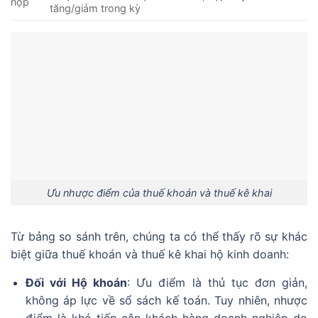
nộp
tăng/giảm trong kỳ
Ưu nhược điểm của thuế khoán và thuế kê khai
Từ bảng so sánh trên, chúng ta có thể thấy rõ sự khác
biệt giữa thuế khoán và thuế kê khai hộ kinh doanh:
Đối với Hộ khoán
: Ưu điểm là thủ tục đơn giản,
không áp lực về sổ sách kế toán. Tuy nhiên, nhược
điểm là khó tiếp cận khách hàng doanh nghiệp do