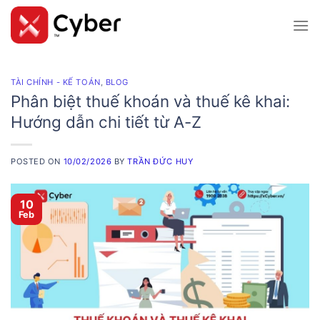
Skip
to
content
TÀI CHÍNH - KẾ TOÁN
,
BLOG
Phân biệt thuế khoán và thuế kê khai:
Hướng dẫn chi tiết từ A-Z
POSTED ON
10/02/2026
BY
TRẦN ĐỨC HUY
10
Feb