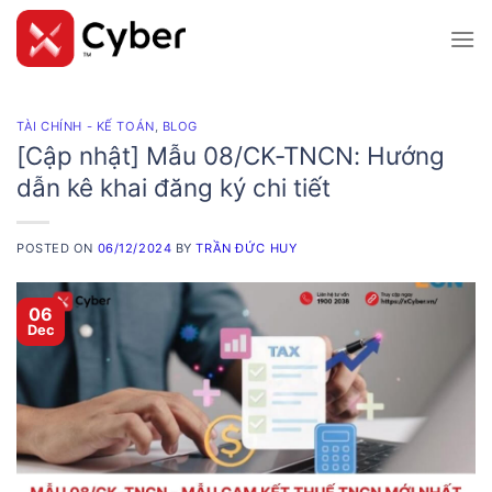
Skip
to
content
TÀI CHÍNH - KẾ TOÁN
,
BLOG
[Cập nhật] Mẫu 08/CK-TNCN: Hướng
dẫn kê khai đăng ký chi tiết
POSTED ON
06/12/2024
BY
TRẦN ĐỨC HUY
06
Dec