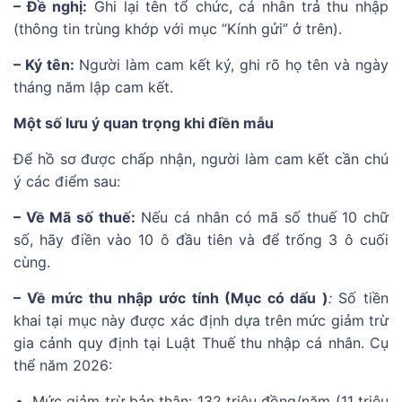
– Đề nghị:
Ghi lại tên tổ chức, cá nhân trả thu nhập
(thông tin trùng khớp với mục “Kính gửi” ở trên).
– Ký tên:
Người làm cam kết ký, ghi rõ họ tên và ngày
tháng năm lập cam kết.
Một số lưu ý quan trọng khi điền mẫu
Để hồ sơ được chấp nhận, người làm cam kết cần chú
ý các điểm sau:
– Về Mã số thuế:
Nếu cá nhân có mã số thuế 10 chữ
số, hãy điền vào 10 ô đầu tiên và để trống 3 ô cuối
cùng.
– Về mức thu nhập ước tính (Mục có dấu )
:
Số tiền
khai tại mục này được xác định dựa trên mức giảm trừ
gia cảnh quy định tại Luật Thuế thu nhập cá nhân. Cụ
thể năm 2026:
Mức giảm trừ bản thân: 132 triệu đồng/năm (11 triệu