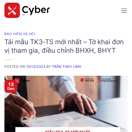
Skip
to
content
BẢO HIỂM XÃ HỘI
Tải mẫu TK3-TS mới nhất – Tờ khai đơn
vị tham gia, điều chỉnh BHXH, BHYT
POSTED ON
13/12/2023
BY
TRẦN THÙY LINH
13
Dec