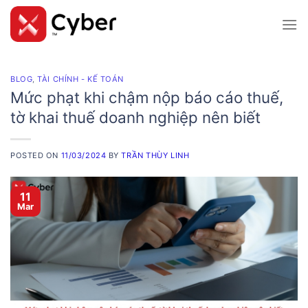
Skip
to
content
BLOG
,
TÀI CHÍNH - KẾ TOÁN
Mức phạt khi chậm nộp báo cáo thuế,
tờ khai thuế doanh nghiệp nên biết
POSTED ON
11/03/2024
BY
TRẦN THÙY LINH
11
Mar