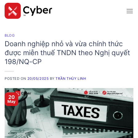
Skip
to
content
BLOG
Doanh nghiệp nhỏ và vừa chính thức
được miễn thuế TNDN theo Nghị quyết
198/NQ-CP
POSTED ON
20/05/2025
BY
TRẦN THÙY LINH
20
May