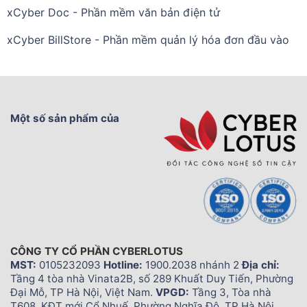
xCyber Doc - Phần mềm văn bản điện tử
xCyber BillStore - Phần mềm quản lý hóa đơn đầu vào
Một số sản phẩm của
CÔNG TY CỔ PHẦN CYBERLOTUS
MST:
0105232093
Hotline:
1900.2038 nhánh 2
Địa chỉ:
Tầng 4 tòa nhà Vinata2B, số 289 Khuất Duy Tiến, Phường
Đại Mỗ, TP Hà Nội, Việt Nam.
VPGD:
Tầng 3, Tòa nhà
T608, KĐT mới Cổ Nhuế, Phường Nghĩa Đô, TP Hà Nội,