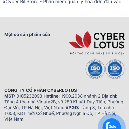
xCyber BillStore - Phần mềm quản lý hóa đơn đầu vào
Một số sản phẩm của
CÔNG TY CỔ PHẦN CYBERLOTUS
MST:
0105232093
Hotline:
1900.2038 nhánh 2
Địa chỉ:
Tầng 4 tòa nhà Vinata2B, số 289 Khuất Duy Tiến, Phường
Đại Mỗ, TP Hà Nội, Việt Nam.
VPGD:
Tầng 3, Tòa nhà
T608, KĐT mới Cổ Nhuế, Phường Nghĩa Đô, TP Hà Nội,
Việt Nam.