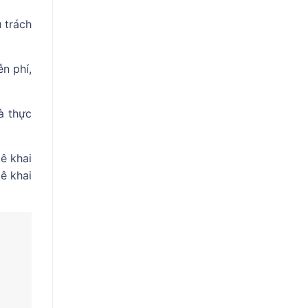
 trách
n phí,
à thực
ê khai
ê khai