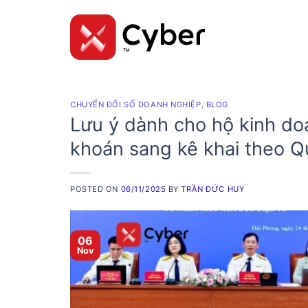
Skip
to
content
CHUYỂN ĐỔI SỐ DOANH NGHIỆP
,
BLOG
Lưu ý dành cho hộ kinh do
khoán sang kê khai theo 
POSTED ON
06/11/2025
BY
TRẦN ĐỨC HUY
06
Nov