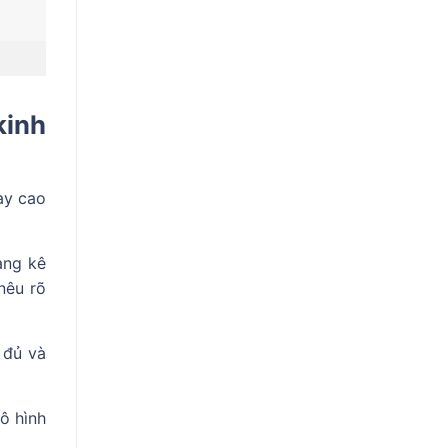
kinh
ày cao
ang kê
nêu rõ
 đủ và
ô hình