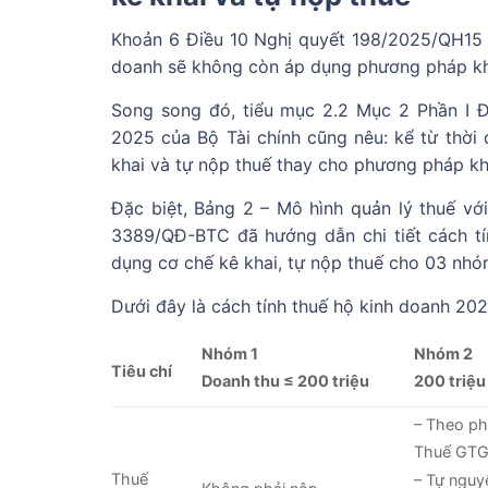
Khoản 6 Điều 10 Nghị quyết 198/2025/QH15 q
doanh sẽ không còn áp dụng phương pháp kh
Song song đó, tiểu mục 2.2 Mục 2 Phần I
2025 của Bộ Tài chính cũng nêu: kể từ thời
khai và tự nộp thuế thay cho phương pháp kh
Đặc biệt, Bảng 2 – Mô hình quản lý thuế vớ
3389/QĐ-BTC đã hướng dẫn chi tiết cách tí
dụng cơ chế kê khai, tự nộp thuế cho 03 nhó
Dưới đây là cách tính thuế hộ kinh doanh 20
Nhóm 1
Nhóm 2
Tiêu chí
Doanh thu ≤ 200 triệu
200 triệu
– Theo ph
Thuế GTGT
Thuế
– Tự nguy