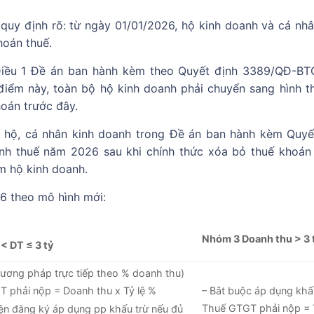
uy định rõ: từ ngày 01/01/2026, hộ kinh doanh và cá nhâ
oán thuế.
 Điều 1 Đề án ban hành kèm theo Quyết định 3389/QĐ-B
 điểm này, toàn bộ hộ kinh doanh phải chuyển sang hình t
oán trước đây.
i hộ, cá nhân kinh doanh trong Đề án ban hành kèm Quyế
nh thuế năm 2026 sau khi chính thức xóa bỏ thuế khoán
m hộ kinh doanh.
26 theo mô hình mới:
Nhóm 3 Doanh thu > 3 
 < DT ≤ 3 tỷ
ương pháp trực tiếp theo % doanh thu)
– Bắt buộc áp dụng khấ
 phải nộp = Doanh thu x Tỷ lệ %
Thuế GTGT phải nộp =
ện đăng ký áp dụng pp khấu trừ nếu đủ