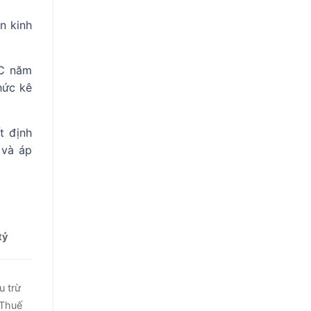
n kinh
TC năm
hức kê
t định
 và áp
tỷ
u trừ
 Thuế