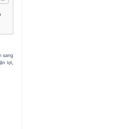
n
n sang
n lợi,