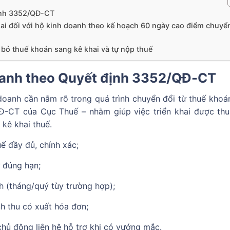
định 3352/QĐ-CT
hai đối với hộ kinh doanh theo kế hoạch 60 ngày cao điểm chuyể
 bỏ thuế khoán sang kê khai và tự nộp thuế
doanh theo Quyết định 3352/QĐ-CT
doanh cần nắm rõ trong quá trình chuyển đổi từ thuế khoá
-CT của Cục Thuế – nhằm giúp việc triển khai được thuậ
 kê khai thuế.
ế đầy đủ, chính xác;
ử đúng hạn;
nh (tháng/quý tùy trường hợp);
h thu có xuất hóa đơn;
 chủ động liên hệ hỗ trợ khi có vướng mắc.