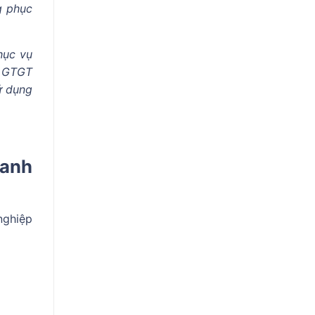
g phục
hục vụ
ế GTGT
ử dụng
oanh
nghiệp