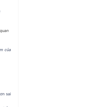
;
 quan
ẩm của
ơn sai