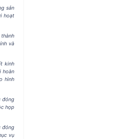
ng sản
i hoạt
 thành
ính và
t kinh
i hoàn
o hình
c đóng
ộc họp
c đóng
hục vụ