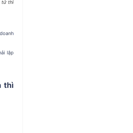
tử thì
 doanh
ải lập
 thì