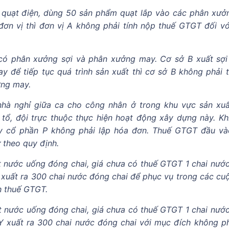
t quạt điện, dùng 50 sản phẩm quạt lắp vào các phân xưở
ơn vị thì đơn vị A không phải tính nộp thuế GTGT đối vớ
có phân xưởng sợi và phân xưởng may. Cơ sở B xuất sợi
để tiếp tục quá trình sản xuất thì cơ sở B không phải t
ởng may.
hà nghỉ giữa ca cho công nhân ở trong khu vực sản xuấ
tổ, đội trực thuộc thực hiện hoạt động xây dựng này. Kh
ty cổ phần P không phải lập hóa đơn. Thuế GTGT đầu và
 theo quy định.
ất nước uống đóng chai, giá chưa có thuế GTGT 1 chai nướ
Y xuất ra 300 chai nước đóng chai để phục vụ trong các cu
nh thuế GTGT.
ất nước uống đóng chai, giá chưa có thuế GTGT 1 chai nướ
y Y xuất ra 300 chai nước đóng chai với mục đích không p