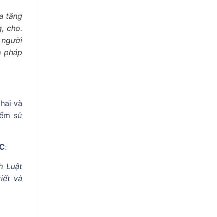
ia tăng
, cho.
ì người
a pháp
hai và
iểm sử
TC
:
h Luật
iết và