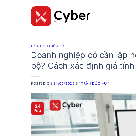
Skip
to
content
HÓA ĐƠN ĐIỆN TỬ
Doanh nghiệp có cần lập hó
bộ? Cách xác định giá tín
POSTED ON
24/02/2025
BY
TRẦN ĐỨC HUY
24
Feb