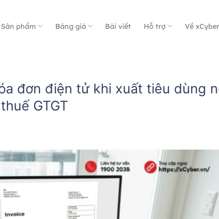
Sản phẩm
Bảng giá
Bài viết
Hỗ trợ
Về xCybe
a đơn điện tử khi xuất tiêu dùng n
h thuế GTGT