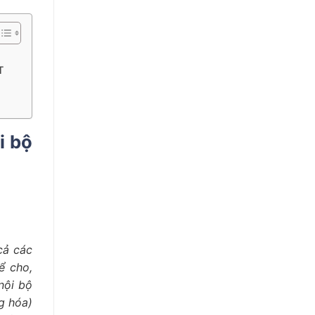
T
i bộ
cả các
ể cho,
nội bộ
g hóa)