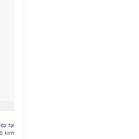
ệp tại
ộ kinh