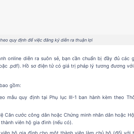
heo quy định để việc đăng ký diễn ra thuận lợi
nh online diễn ra suôn sẻ, bạn cần chuẩn bị đầy đủ các g
hoặc .pdf). Hồ sơ điện tử có giá trị pháp lý tương đương vớ
 bao gồm:
heo mẫu quy định tại Phụ lục III-1 ban hành kèm theo Th
 lệ Căn cước công dân hoặc Chứng minh nhân dân hoặc Hộ
thành viên hộ gia đình (nếu có).
viên hộ gia đình cho một thành viên làm chủ hộ (đối với 