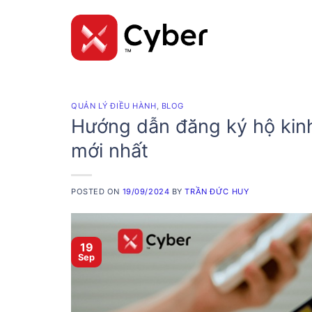
Skip
to
content
QUẢN LÝ ĐIỀU HÀNH
,
BLOG
Hướng dẫn đăng ký hộ kinh
mới nhất
POSTED ON
19/09/2024
BY
TRẦN ĐỨC HUY
19
Sep