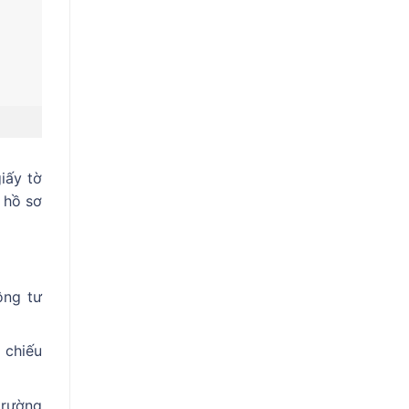
iấy tờ
i hồ sơ
ông tư
 chiếu
trường