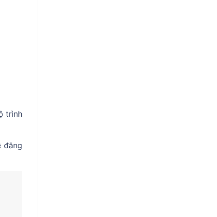
ộ trình
ề đăng