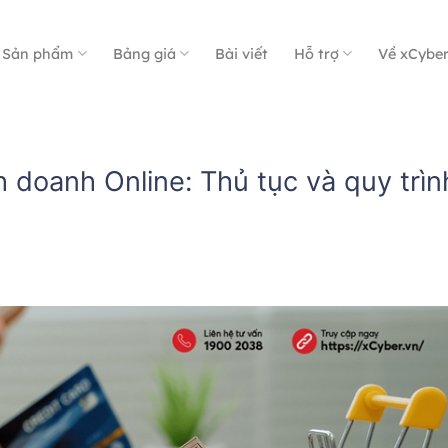
Sản phẩm
Bảng giá
Bài viết
Hỗ trợ
Về xCybe
 doanh Online: Thủ tục và quy trìn