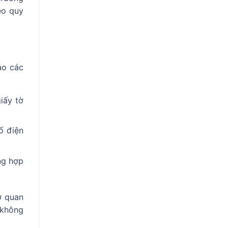
eo quy
ảo các
iấy tờ
ố điện
ng hợp
ơ quan
 không